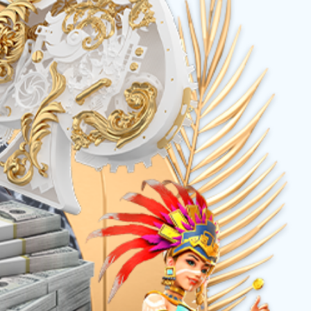
节都考验着参赛者的综
将误差控制在微米级
作，在短短两小时内构
手们的专业素养，更反
求队伍在限定条件下调
受到了技术创新的无限