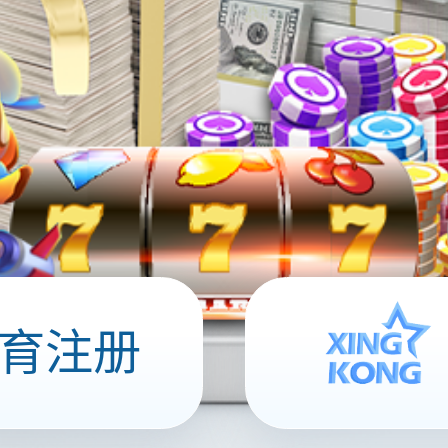
在于搭建交流竞技平台，而非单纯的排名较量。赛事组织方特意
交流操作心得，甚至互相指导关键技术细节。一位来自传统制造
我学到了很多前沿理念，比如自动化流程中的冗余设计思路。”
论高度解析实战中的得失，帮助参与者从“会做”迈向“懂原理”
赛事的专业深度，也为后续的人才培养提供了可复用的案例库。
有效发现潜力人才，未来将考虑与主办方建立长期合作。
射，行业生态持续优化
技的圆满落幕，其积极影响正在向更广范围扩散。首先，赛事的
多地培训机构已表示将参考比赛项目调整课程内容。其次，通过
更紧密的联系，例如一家参赛的初创团队在赛后与供应链巨头达
人的模式，正逐步成为行业创新的催化剂。可以预见，未来类似
向统一。
队伍同台炫技 搭建交流竞技平台”不仅是一场赛事，更是一次行业