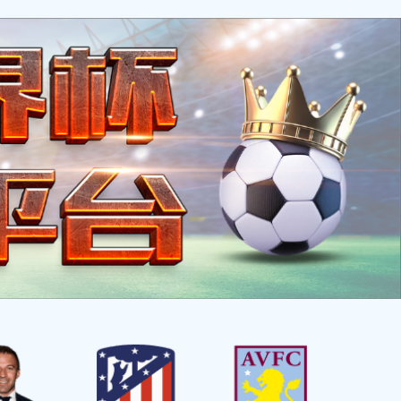
App
公司
体育
注册入口
简介
焦点
动下载
赛事实时同步
PP
为您带来高速、高清、稳定的观赛
端访问