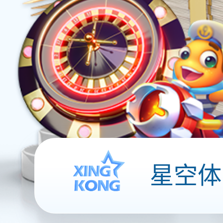
本次活动的核心意义
许不同队伍的选手自由
种打破壁垒的互动，让
家受邀现场点评，从理
的模式，不仅提升了
坦言，这样的平台能
赛事影响辐
随着14支队伍同台炫
业者投身技能提升，
下游企业之间建立了
种以赛促产、以赛育
合，推动技术标准走
从整体来看，“14支