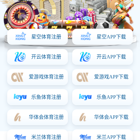
中超裁判再陷信任危机：马宁执法
国安比赛，历史争议会重演吗？